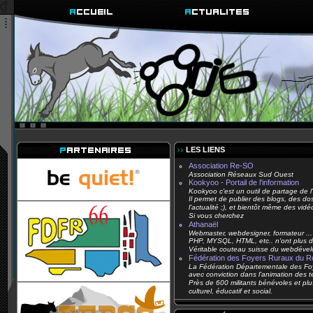
LES LIENS
Association Re-SO
Association Réseaux Sud Ouest
Kookyoo - Portail de l'information
Kookyoo c'est un outil de partage de l'
Il permet de publier des blogs, des doss
l'actualité ;), et bientôt même des vidé
Si vous cherchez
Athanaël
Webmaster, webdesigner, formateur ...
PHP, MYSQL, HTML, etc.. n'ont plus de
Véritable couteau suisse du webdévelo
Fédération des Foyers Ruraux du Ro
La Fédération Départementale des Foye
avec conviction dans l'animation des t
Près de 600 militants bénévoles et 
culturel, éducatif et social.