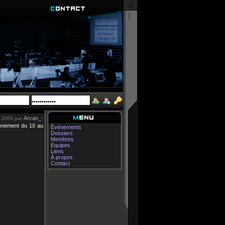
Arcan_-
 2009 par
vènement du 10 au
Événements
Dossiers
Membres
Equipes
Liens
À propos
Contact