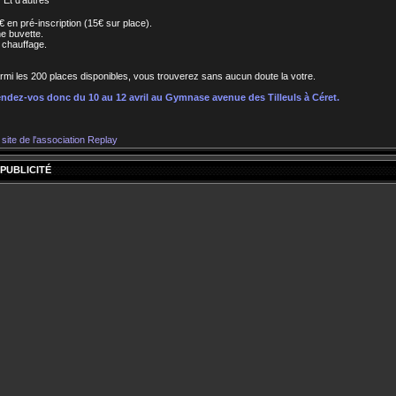
Et d'autres
€ en pré-inscription (15€ sur place).
e buvette.
 chauffage.
rmi les 200 places disponibles, vous trouverez sans aucun doute la votre.
ndez-vos donc du 10 au 12 avril au Gymnase avenue des Tilleuls à Céret.
 site de l'association Replay
PUBLICITÉ