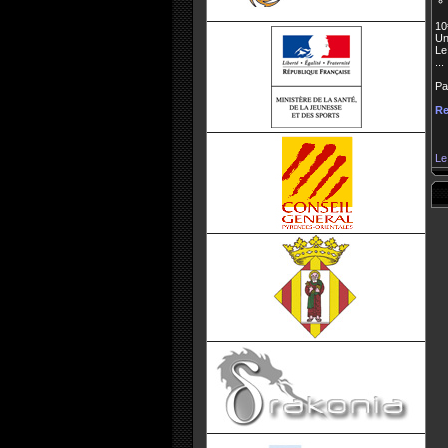
10
Un
Le
...
Pa
Re
Le