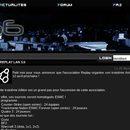
REPLAY LAN 3.0
Le 26 Mars
Petit mot pour vous annoncer que l'association Replay organise son troisième é
12 avril prochains !
tte troisième édition est un grand pas pour l'ascension de cette association.
 effet, ses tournois seront homologués ESWC !
 programme :
Counter-Strike (open series) : 24 équipes
Trackmania Nation ESWC Forever (open series) : 24 joueurs
Quake 3 : 24 joueurs
nsi que des tournois fun :
Gunz
BF2
Warcraft 3 (dota, 1v1, 2v2)